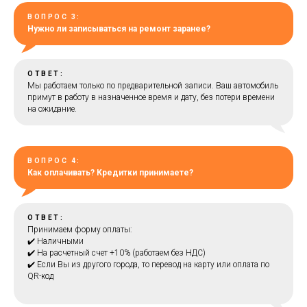
ВОПРОС 3:
Нужно ли записываться на ремонт заранее?
ОТВЕТ:
Мы работаем только по предварительной записи. Ваш автомобиль
примут в работу в назначенное время и дату, без потери времени
на ожидание.
ВОПРОС 4:
Как оплачивать? Кредитки принимаете?
ОТВЕТ:
Принимаем форму оплаты:
✔️ Наличными
✔️ На расчетный счет +10% (работаем без НДС)
✔️ Если Вы из другого города, то перевод на карту или оплата по
QR-код