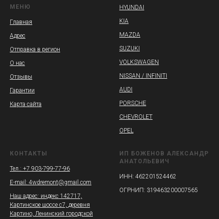
МЕНЮ
HYUNDAI
KIA
Главная
MAZDA
Адрес
SUZUKI
Отправка в регион
VOLKSWAGEN
О нас
NISSAN / INFINITI
Отзывы
AUDI
Гарантии
PORSCHE
Карта сайта
CHEVROLET
OPEL
КОНТАКТЫ
ИП БОЖЕНОВ АЛЕКСАНДР
АНАТОЛЬЕВИЧ
Тел.: +7 903-799-77-96
ИНН: 462201524462
E-mail: 4wdremont@gmail.com
ОГРНИП: 319463200007565
Наш адрес: индекс 142717,
Картинское шоссе с7, деревня
Картино, Ленинский городской