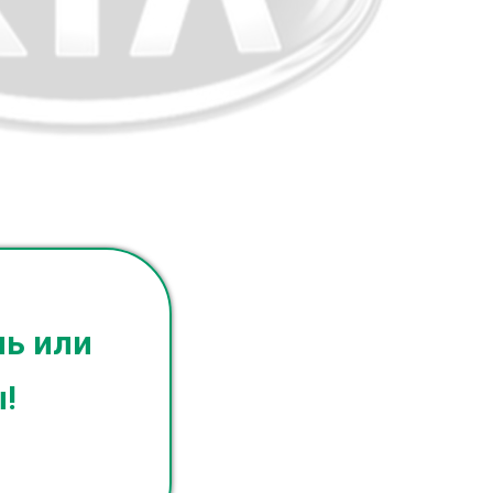
ль или
!