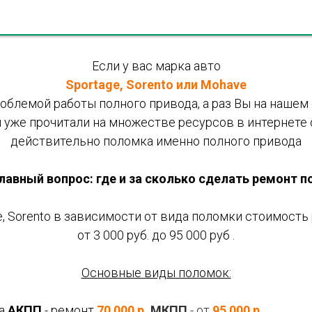
Если у вас марка авто
Sportage, Sorento или Mohave
облемой работы полного привода, а раз Вы на нашем с
 уже прочитали на множестве ресурсов в интернете о
действительно поломка именно полного привода
главный вопрос: где и за сколько сделать ремонт 
, Sorento в зависимости от вида поломки стоимост
от 3 000 руб. до 95 000 руб .
Основные виды поломок:
ла
АКПП
- ремонт
70 000 р.
МКПП
- от
95 000 р