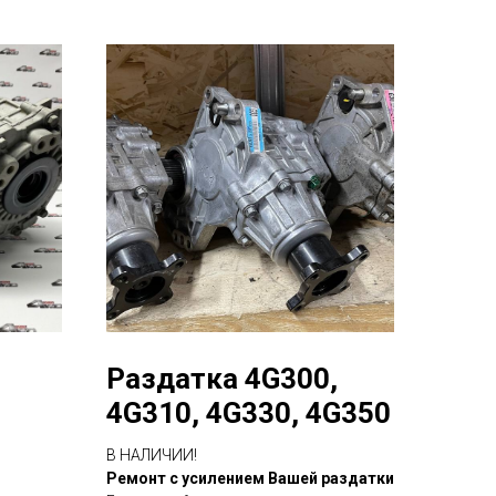
Раздатка 4G300,
4G310, 4G330, 4G350
В НАЛИЧИИ!
Рeмoнт c уcилением Вaшей paздaтки