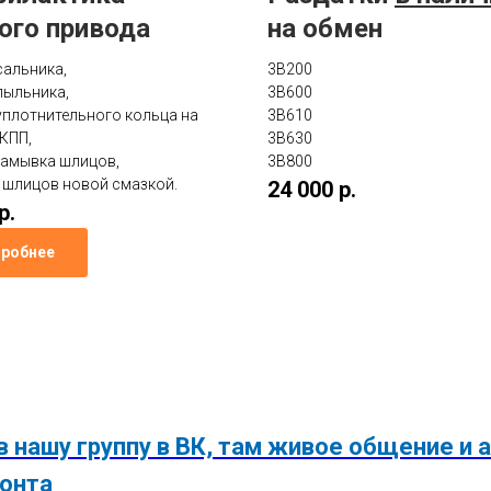
ого привода
на обмен
сальника,
3B200
пыльника,
3B600
уплотнительного кольца на
3B610
АКПП,
3B630
замывка шлицов,
3B800
 шлицов новой смазкой.
24 000 р.
р.
робнее
в нашу группу в ВК, там живое общение и
онта