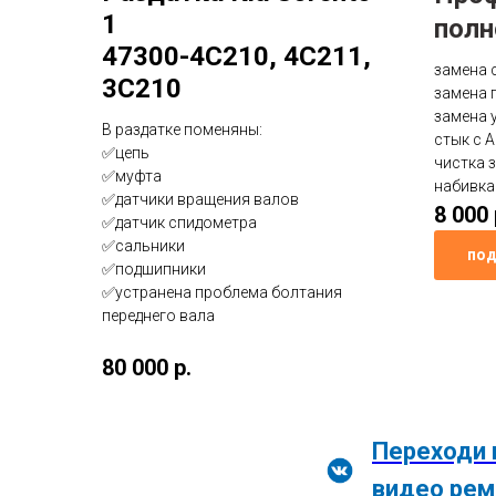
1
полн
47300-4C210, 4C211,
замена 
3C210
замена 
замена 
В раздатке поменяны:
стык с 
✅цепь
чистка 
✅муфта
набивка
✅датчики вращения валов
8 000 
✅датчик спидометра
✅сальники
под
✅подшипники
✅устранена проблема болтания
переднего вала
80 000 р.
Переходи 
видео рем