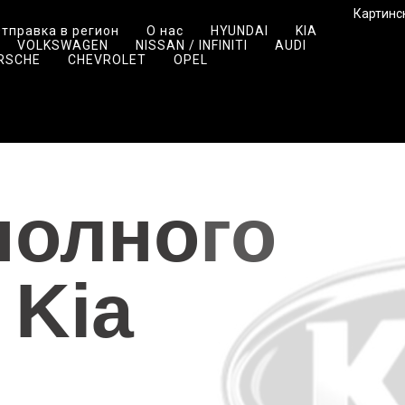
Картинск
тправка в регион
О нас
HYUNDAI
KIA
VOLKSWAGEN
NISSAN / INFINITI
AUDI
RSCHE
CHEVROLET
OPEL
полного
 Kia