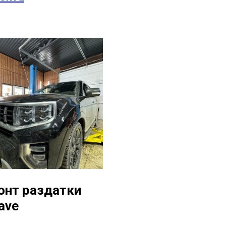
онт раздатки
ave