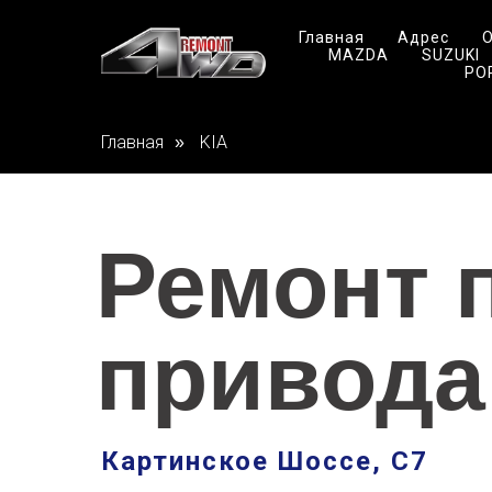
Главная
Адрес
О
MAZDA
SUZUKI
PO
Главная
KIA
»
Ремонт 
привода
Картинское Шоссе, С7