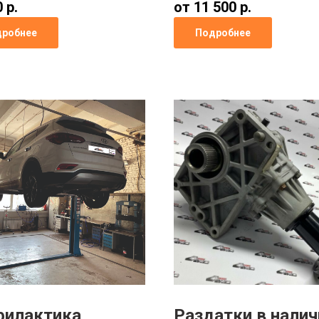
 р.
от 11 500 р.
робнее
Подробнее
филактика
Раздатки
в налич