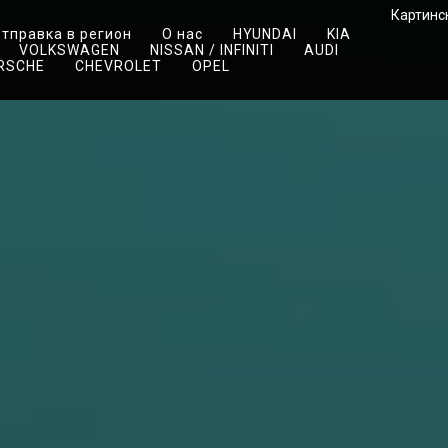
Картинск
тправка в регион
О нас
HYUNDAI
KIA
VOLKSWAGEN
NISSAN / INFINITI
AUDI
RSCHE
CHEVROLET
OPEL